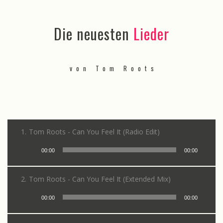
Die neuesten
Lieder
von Tom Roots
1.
Tom Roots - Can You Feel It (Radio Edit)
Audio-
00:00
00:00
Player
2.
Tom Roots - Can You Feel It (Extended Mix)
Audio-
00:00
00:00
Player