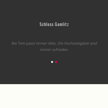
Häusl Alm Kaprun, Kitzsteinhorn
House und Internationaler Apre Ski vom Feinsten. Tom
ist der absolute Hit.