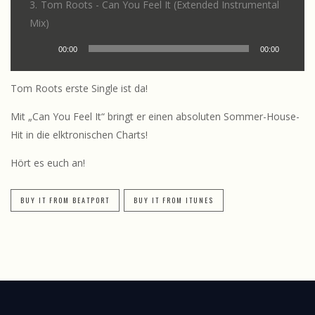
3.
Tom Roots - Can You Feel It (Extended Instrumental
Mix)
Audio-
00:00
00:00
Player
Tom Roots erste Single ist da!
Mit „Can You Feel It“ bringt er einen absoluten Sommer-House-
Hit in die elktronischen Charts!
Hört es euch an!
BUY IT FROM BEATPORT
BUY IT FROM ITUNES